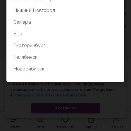
Политика конфиденциальности
/
СОГЛАСИЕ на
обработку персональных данных
/
Соглашение об
Нижний Новгород
использовании cookie-файлов
Самара
© Планета книги, 1998-2026
Уфа
Екатеринбург
Челябинск
Новосибирск
На сайте используются файлы cookies. Продолжая
использовать сайт, вы соглашаетесь с этим. Подробнее –
в
политике использования файлов cookie
.
Я согласен
Каталог
Поиск
Избранное
Корзина
Кабинет