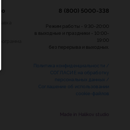
лю
8 (800) 5000-338
тавка
Режим работы - 9:30-20:00
в выходные и праздники - 10:00-
19:00
программа
без перерыва и выходных.
Политика конфиденциальности
/
СОГЛАСИЕ на обработку
персональных данных
/
Соглашение об использовании
cookie-файлов
Made in Halikov studio