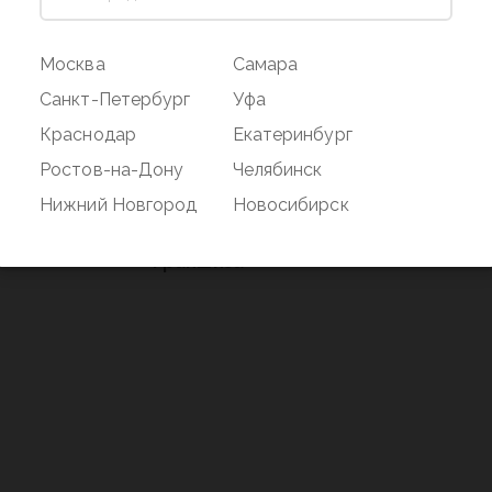
ог
Магазин
Покупате
Москва
Самара
Наши магазины
Оплата и дос
Санкт-Петербург
Уфа
О бренде
Акции
Краснодар
Екатеринбург
Вакансии
Дисконтная 
Ростов-на-Дону
Челябинск
нд
Новости
Возврат
Нижний Новгород
Новосибирск
Контакты
Франшиза