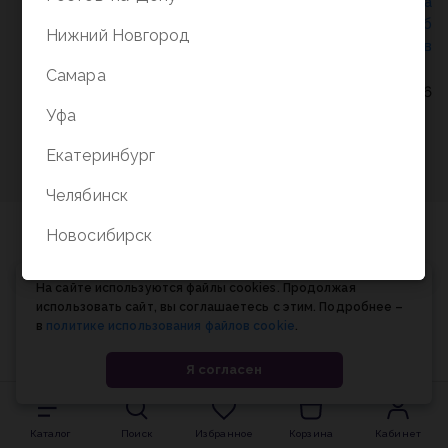
Политика конфиденциальности
/
СОГЛАСИЕ на
обработку персональных данных
/
Соглашение об
Нижний Новгород
использовании cookie-файлов
Самара
© Планета книги, 1998-2026
Уфа
Екатеринбург
Челябинск
Новосибирск
На сайте используются файлы cookies. Продолжая
использовать сайт, вы соглашаетесь с этим. Подробнее –
в
политике использования файлов cookie
.
Я согласен
Каталог
Поиск
Избранное
Корзина
Кабинет