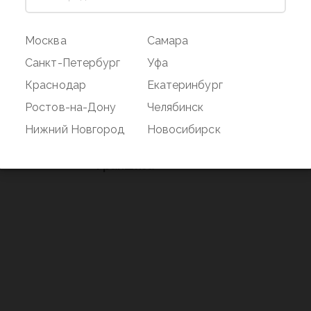
ог
Магазин
Покупате
Москва
Самара
Наши магазины
Оплата и дос
Санкт-Петербург
Уфа
О бренде
Акции
Краснодар
Екатеринбург
Вакансии
Дисконтная 
Ростов-на-Дону
Челябинск
нд
Новости
Возврат
Нижний Новгород
Новосибирск
Контакты
Франшиза