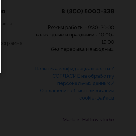
лю
8 (800) 5000-338
тавка
Режим работы - 9:30-20:00
в выходные и праздники - 10:00-
19:00
программа
без перерыва и выходных.
Политика конфиденциальности
/
СОГЛАСИЕ на обработку
персональных данных
/
Соглашение об использовании
cookie-файлов
Made in Halikov studio