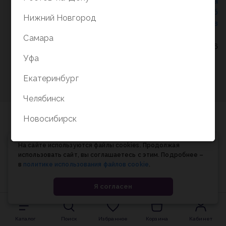
Политика конфиденциальности
/
СОГЛАСИЕ на
обработку персональных данных
/
Соглашение об
Нижний Новгород
использовании cookie-файлов
Самара
© Планета книги, 1998-2026
Уфа
Екатеринбург
Челябинск
Новосибирск
На сайте используются файлы cookies. Продолжая
использовать сайт, вы соглашаетесь с этим. Подробнее –
в
политике использования файлов cookie
.
Я согласен
Каталог
Поиск
Избранное
Корзина
Кабинет