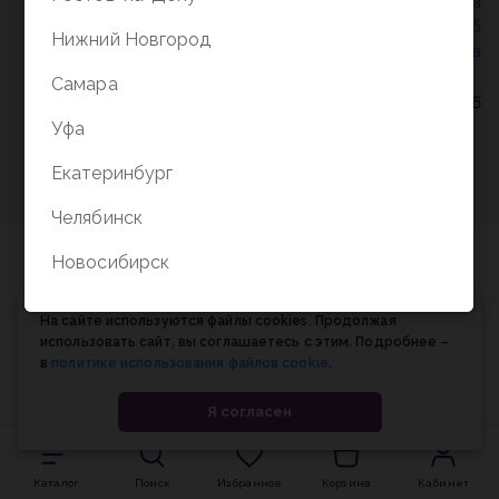
Политика конфиденциальности
/
СОГЛАСИЕ на
обработку персональных данных
/
Соглашение об
Нижний Новгород
использовании cookie-файлов
Самара
© Планета книги, 1998-2026
Уфа
Екатеринбург
Челябинск
Новосибирск
На сайте используются файлы cookies. Продолжая
использовать сайт, вы соглашаетесь с этим. Подробнее –
в
политике использования файлов cookie
.
Я согласен
Каталог
Поиск
Избранное
Корзина
Кабинет