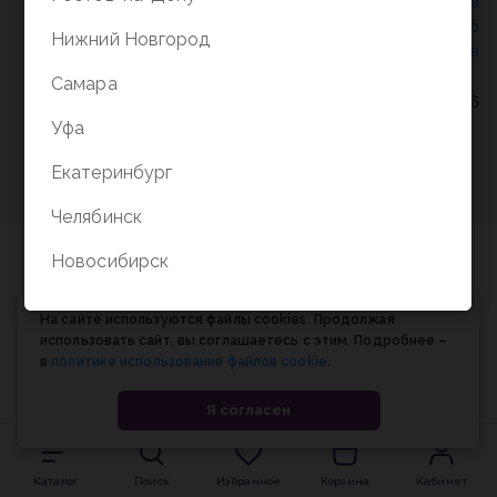
Политика конфиденциальности
/
СОГЛАСИЕ на
обработку персональных данных
/
Соглашение об
Нижний Новгород
использовании cookie-файлов
Самара
© Планета книги, 1998-2026
Уфа
Екатеринбург
Челябинск
Новосибирск
На сайте используются файлы cookies. Продолжая
использовать сайт, вы соглашаетесь с этим. Подробнее –
в
политике использования файлов cookie
.
Я согласен
Каталог
Поиск
Избранное
Корзина
Кабинет