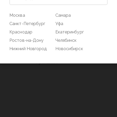
ог
Магазин
Покупате
Москва
Самара
Наши магазины
Оплата и дос
Санкт-Петербург
Уфа
О бренде
Акции
Краснодар
Екатеринбург
Вакансии
Дисконтная 
Ростов-на-Дону
Челябинск
нд
Новости
Возврат
Нижний Новгород
Новосибирск
Контакты
Франшиза