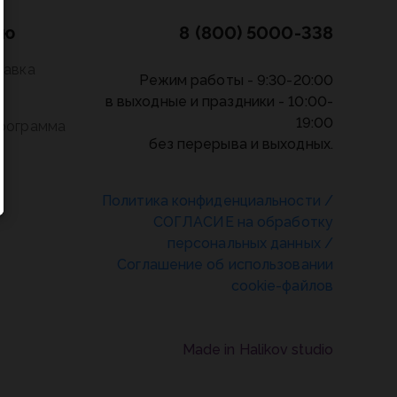
лю
8 (800) 5000-338
тавка
Режим работы - 9:30-20:00
в выходные и праздники - 10:00-
19:00
программа
без перерыва и выходных.
Политика конфиденциальности
/
СОГЛАСИЕ на обработку
персональных данных
/
Соглашение об использовании
cookie-файлов
Made in Halikov studio