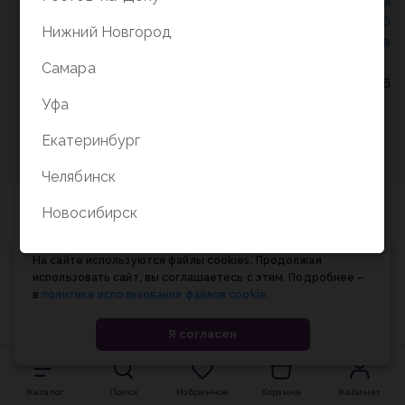
Политика конфиденциальности
/
СОГЛАСИЕ на
обработку персональных данных
/
Соглашение об
Нижний Новгород
использовании cookie-файлов
Самара
© Планета книги, 1998-2026
Уфа
Екатеринбург
Челябинск
Новосибирск
На сайте используются файлы cookies. Продолжая
использовать сайт, вы соглашаетесь с этим. Подробнее –
в
политике использования файлов cookie
.
Я согласен
Каталог
Поиск
Избранное
Корзина
Кабинет