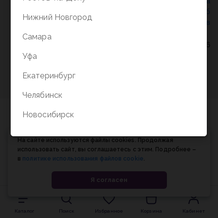
Политика конфиденциальности
/
СОГЛАСИЕ на
обработку персональных данных
/
Соглашение об
Нижний Новгород
использовании cookie-файлов
Самара
© Планета книги, 1998-2026
Уфа
Екатеринбург
Челябинск
Новосибирск
На сайте используются файлы cookies. Продолжая
использовать сайт, вы соглашаетесь с этим. Подробнее –
в
политике использования файлов cookie
.
Я согласен
Каталог
Поиск
Избранное
Корзина
Кабинет