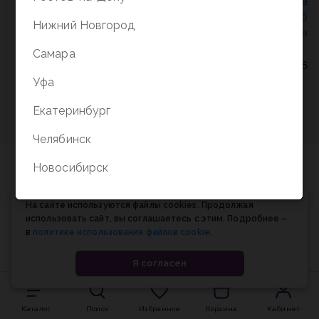
Политика конфиденциальности
/
СОГЛАСИЕ на
обработку персональных данных
/
Соглашение об
Нижний Новгород
использовании cookie-файлов
Самара
© Планета книги, 1998-2026
Уфа
Екатеринбург
Челябинск
Новосибирск
На сайте используются файлы cookies. Продолжая
использовать сайт, вы соглашаетесь с этим. Подробнее –
в
политике использования файлов cookie
.
Я согласен
Каталог
Поиск
Избранное
Корзина
Кабинет