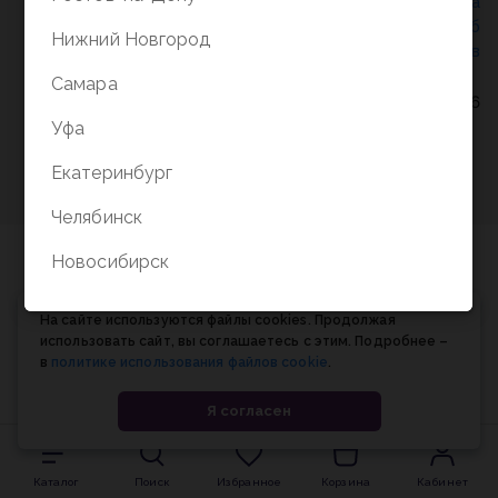
Политика конфиденциальности
/
СОГЛАСИЕ на
обработку персональных данных
/
Соглашение об
Нижний Новгород
использовании cookie-файлов
Самара
© Планета книги, 1998-2026
Уфа
Екатеринбург
Челябинск
Новосибирск
На сайте используются файлы cookies. Продолжая
использовать сайт, вы соглашаетесь с этим. Подробнее –
в
политике использования файлов cookie
.
Я согласен
Каталог
Поиск
Избранное
Корзина
Кабинет