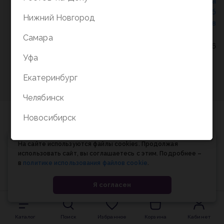
Политика конфиденциальности
/
СОГЛАСИЕ на
обработку персональных данных
/
Соглашение об
Нижний Новгород
использовании cookie-файлов
Самара
© Планета книги, 1998-2026
Уфа
Екатеринбург
Челябинск
Новосибирск
На сайте используются файлы cookies. Продолжая
использовать сайт, вы соглашаетесь с этим. Подробнее –
в
политике использования файлов cookie
.
Я согласен
Каталог
Поиск
Избранное
Корзина
Кабинет