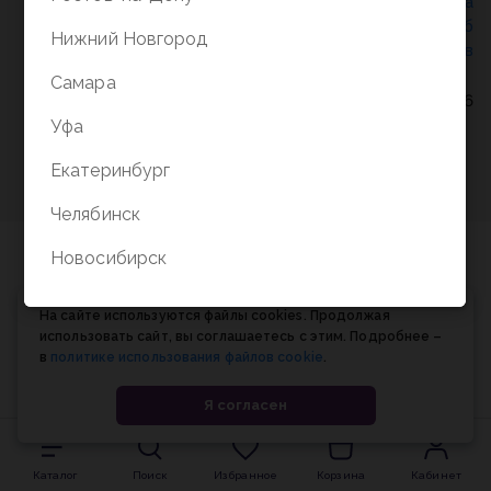
Политика конфиденциальности
/
СОГЛАСИЕ на
обработку персональных данных
/
Соглашение об
Нижний Новгород
использовании cookie-файлов
Самара
© Планета книги, 1998-2026
Уфа
Екатеринбург
Челябинск
Новосибирск
На сайте используются файлы cookies. Продолжая
использовать сайт, вы соглашаетесь с этим. Подробнее –
в
политике использования файлов cookie
.
Я согласен
Каталог
Поиск
Избранное
Корзина
Кабинет