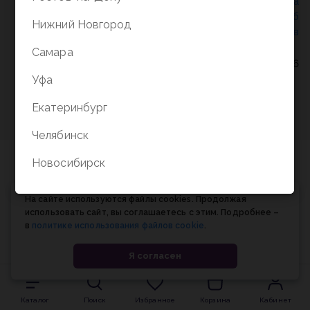
Политика конфиденциальности
/
СОГЛАСИЕ на
обработку персональных данных
/
Соглашение об
Нижний Новгород
использовании cookie-файлов
Самара
© Планета книги, 1998-2026
Уфа
Екатеринбург
Челябинск
Новосибирск
На сайте используются файлы cookies. Продолжая
использовать сайт, вы соглашаетесь с этим. Подробнее –
в
политике использования файлов cookie
.
Я согласен
Каталог
Поиск
Избранное
Корзина
Кабинет