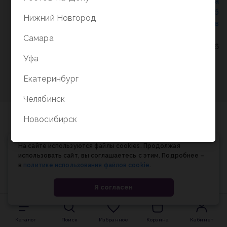
Политика конфиденциальности
/
СОГЛАСИЕ на
обработку персональных данных
/
Соглашение об
Нижний Новгород
использовании cookie-файлов
Самара
© Планета книги, 1998-2026
Уфа
Екатеринбург
Челябинск
Новосибирск
На сайте используются файлы cookies. Продолжая
использовать сайт, вы соглашаетесь с этим. Подробнее –
в
политике использования файлов cookie
.
Я согласен
Каталог
Поиск
Избранное
Корзина
Кабинет