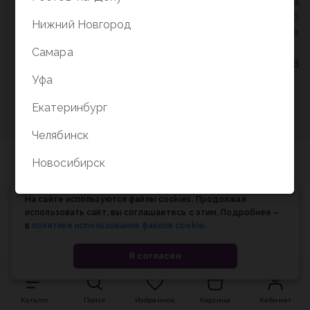
Политика конфиденциальности
/
СОГЛАСИЕ на
обработку персональных данных
/
Соглашение об
Нижний Новгород
использовании cookie-файлов
Самара
© Планета книги, 1998-2026
Уфа
Екатеринбург
Челябинск
Новосибирск
На сайте используются файлы cookies. Продолжая
использовать сайт, вы соглашаетесь с этим. Подробнее –
в
политике использования файлов cookie
.
Я согласен
Каталог
Поиск
Избранное
Корзина
Кабинет