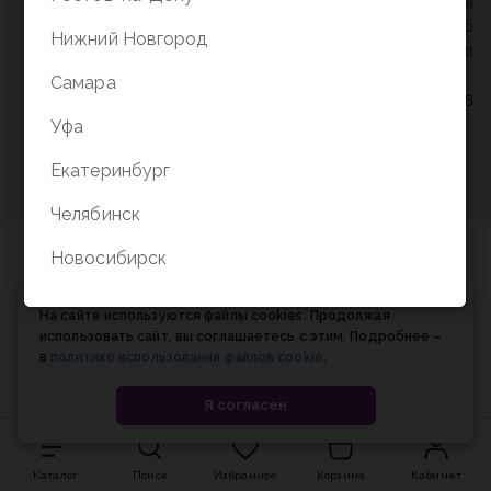
Политика конфиденциальности
/
СОГЛАСИЕ на
обработку персональных данных
/
Соглашение об
Нижний Новгород
использовании cookie-файлов
Самара
© Планета книги, 1998-2026
Уфа
Екатеринбург
Челябинск
Новосибирск
На сайте используются файлы cookies. Продолжая
использовать сайт, вы соглашаетесь с этим. Подробнее –
в
политике использования файлов cookie
.
Я согласен
Каталог
Поиск
Избранное
Корзина
Кабинет