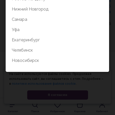
Политика конфиденциальности
/
СОГЛАСИЕ на
обработку персональных данных
/
Соглашение об
Нижний Новгород
использовании cookie-файлов
Самара
© Планета книги, 1998-2026
Уфа
Екатеринбург
Челябинск
Новосибирск
На сайте используются файлы cookies. Продолжая
использовать сайт, вы соглашаетесь с этим. Подробнее –
в
политике использования файлов cookie
.
Я согласен
Каталог
Поиск
Избранное
Корзина
Кабинет