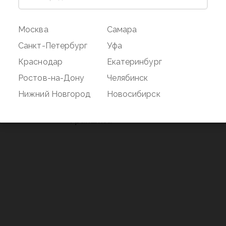
ог
Магазин
Покупате
Москва
Самара
Наши магазины
Оплата и дос
Санкт-Петербург
Уфа
О бренде
Акции
Краснодар
Екатеринбург
Вакансии
Дисконтная 
Ростов-на-Дону
Челябинск
нд
Новости
Возврат
Нижний Новгород
Новосибирск
Контакты
Франшиза