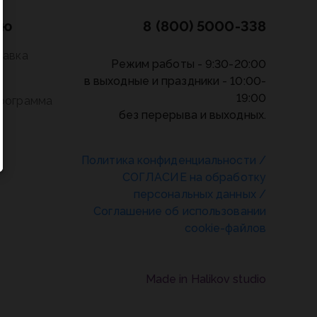
лю
8 (800) 5000-338
тавка
Режим работы - 9:30-20:00
в выходные и праздники - 10:00-
19:00
программа
без перерыва и выходных.
Политика конфиденциальности
/
СОГЛАСИЕ на обработку
персональных данных
/
Соглашение об использовании
cookie-файлов
Made in Halikov studio