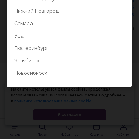
Политика конфиденциальности
/
СОГЛАСИЕ на
обработку персональных данных
/
Соглашение об
Нижний Новгород
использовании cookie-файлов
Самара
© Планета книги, 1998-2026
Уфа
Екатеринбург
Челябинск
Новосибирск
На сайте используются файлы cookies. Продолжая
использовать сайт, вы соглашаетесь с этим. Подробнее –
в
политике использования файлов cookie
.
Я согласен
Каталог
Поиск
Избранное
Корзина
Кабинет