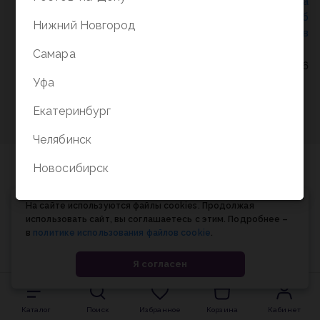
Политика конфиденциальности
/
СОГЛАСИЕ на
обработку персональных данных
/
Соглашение об
Нижний Новгород
использовании cookie-файлов
Самара
© Планета книги, 1998-2026
Уфа
Екатеринбург
Челябинск
Новосибирск
На сайте используются файлы cookies. Продолжая
использовать сайт, вы соглашаетесь с этим. Подробнее –
в
политике использования файлов cookie
.
Я согласен
Каталог
Поиск
Избранное
Корзина
Кабинет