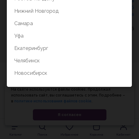
Политика конфиденциальности
/
СОГЛАСИЕ на
обработку персональных данных
/
Соглашение об
Нижний Новгород
использовании cookie-файлов
Самара
© Планета книги, 1998-2026
Уфа
Екатеринбург
Челябинск
Новосибирск
На сайте используются файлы cookies. Продолжая
использовать сайт, вы соглашаетесь с этим. Подробнее –
в
политике использования файлов cookie
.
Я согласен
Каталог
Поиск
Избранное
Корзина
Кабинет