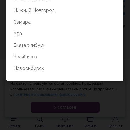
Политика конфиденциальности
/
СОГЛАСИЕ на
обработку персональных данных
/
Соглашение об
Нижний Новгород
использовании cookie-файлов
Самара
© Планета книги, 1998-2026
Уфа
Екатеринбург
Челябинск
Новосибирск
На сайте используются файлы cookies. Продолжая
использовать сайт, вы соглашаетесь с этим. Подробнее –
в
политике использования файлов cookie
.
Я согласен
Каталог
Поиск
Избранное
Корзина
Кабинет