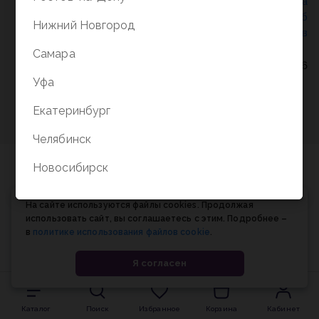
Политика конфиденциальности
/
СОГЛАСИЕ на
обработку персональных данных
/
Соглашение об
Нижний Новгород
использовании cookie-файлов
Самара
© Планета книги, 1998-2026
Уфа
Екатеринбург
Челябинск
Новосибирск
На сайте используются файлы cookies. Продолжая
использовать сайт, вы соглашаетесь с этим. Подробнее –
в
политике использования файлов cookie
.
Я согласен
Каталог
Поиск
Избранное
Корзина
Кабинет