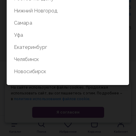
Политика конфиденциальности
/
СОГЛАСИЕ на
обработку персональных данных
/
Соглашение об
Нижний Новгород
использовании cookie-файлов
Самара
© Планета книги, 1998-2026
Уфа
Екатеринбург
Челябинск
Новосибирск
На сайте используются файлы cookies. Продолжая
использовать сайт, вы соглашаетесь с этим. Подробнее –
в
политике использования файлов cookie
.
Я согласен
Каталог
Поиск
Избранное
Корзина
Кабинет