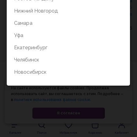
Политика конфиденциальности
/
СОГЛАСИЕ на
обработку персональных данных
/
Соглашение об
Нижний Новгород
использовании cookie-файлов
Самара
© Планета книги, 1998-2026
Уфа
Екатеринбург
Челябинск
Новосибирск
На сайте используются файлы cookies. Продолжая
использовать сайт, вы соглашаетесь с этим. Подробнее –
в
политике использования файлов cookie
.
Я согласен
Каталог
Поиск
Избранное
Корзина
Кабинет