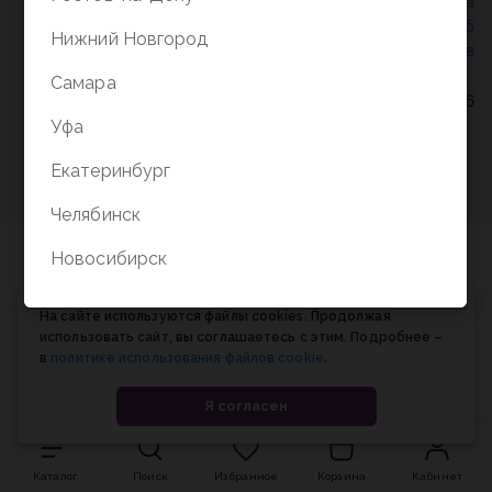
Политика конфиденциальности
/
СОГЛАСИЕ на
обработку персональных данных
/
Соглашение об
Нижний Новгород
использовании cookie-файлов
Самара
© Планета книги, 1998-2026
Уфа
Екатеринбург
Челябинск
Новосибирск
На сайте используются файлы cookies. Продолжая
использовать сайт, вы соглашаетесь с этим. Подробнее –
в
политике использования файлов cookie
.
Я согласен
Каталог
Поиск
Избранное
Корзина
Кабинет