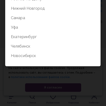
Политика конфиденциальности
/
СОГЛАСИЕ на
обработку персональных данных
/
Соглашение об
Нижний Новгород
использовании cookie-файлов
Самара
© Планета книги, 1998-2026
Уфа
Екатеринбург
Челябинск
Новосибирск
На сайте используются файлы cookies. Продолжая
использовать сайт, вы соглашаетесь с этим. Подробнее –
в
политике использования файлов cookie
.
Я согласен
Каталог
Поиск
Избранное
Корзина
Кабинет