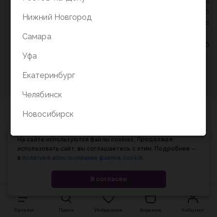
Политика конфиденциальности
/
СОГЛАСИЕ на
обработку персональных данных
/
Соглашение об
Нижний Новгород
использовании cookie-файлов
Самара
© Планета книги, 1998-2026
Уфа
Екатеринбург
Челябинск
Новосибирск
На сайте используются файлы cookies. Продолжая
использовать сайт, вы соглашаетесь с этим. Подробнее –
в
политике использования файлов cookie
.
Я согласен
Каталог
Поиск
Избранное
Корзина
Кабинет