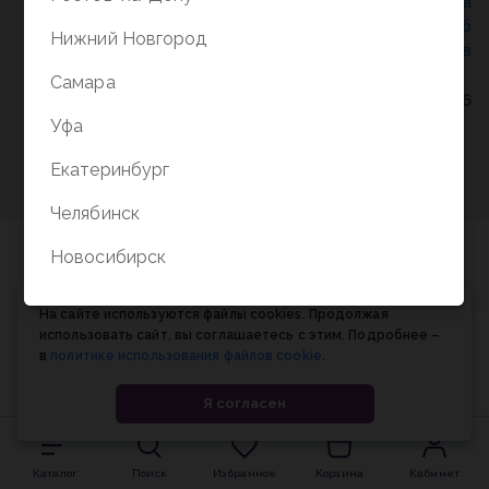
Политика конфиденциальности
/
СОГЛАСИЕ на
обработку персональных данных
/
Соглашение об
Нижний Новгород
использовании cookie-файлов
Самара
© Планета книги, 1998-2026
Уфа
Екатеринбург
Челябинск
Новосибирск
На сайте используются файлы cookies. Продолжая
использовать сайт, вы соглашаетесь с этим. Подробнее –
в
политике использования файлов cookie
.
Я согласен
Каталог
Поиск
Избранное
Корзина
Кабинет