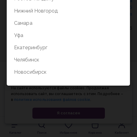
Политика конфиденциальности
/
СОГЛАСИЕ на
обработку персональных данных
/
Соглашение об
Нижний Новгород
использовании cookie-файлов
Самара
© Планета книги, 1998-2026
Уфа
Екатеринбург
Челябинск
Новосибирск
На сайте используются файлы cookies. Продолжая
использовать сайт, вы соглашаетесь с этим. Подробнее –
в
политике использования файлов cookie
.
Я согласен
Каталог
Поиск
Избранное
Корзина
Кабинет