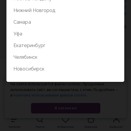
Политика конфиденциальности
/
СОГЛАСИЕ на
обработку персональных данных
/
Соглашение об
Нижний Новгород
использовании cookie-файлов
Самара
© Планета книги, 1998-2026
Уфа
Екатеринбург
Челябинск
Новосибирск
На сайте используются файлы cookies. Продолжая
использовать сайт, вы соглашаетесь с этим. Подробнее –
в
политике использования файлов cookie
.
Я согласен
Каталог
Поиск
Избранное
Корзина
Кабинет