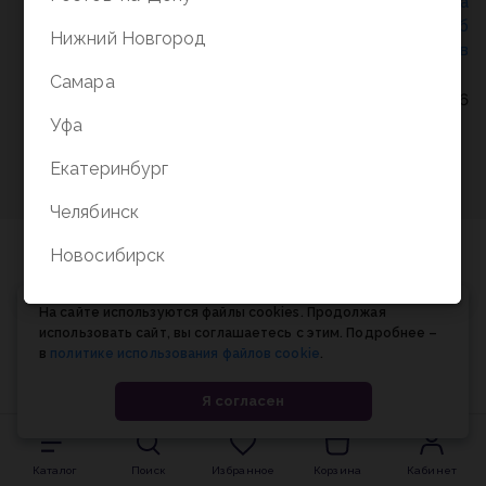
Политика конфиденциальности
/
СОГЛАСИЕ на
обработку персональных данных
/
Соглашение об
Нижний Новгород
использовании cookie-файлов
Самара
© Планета книги, 1998-2026
Уфа
Екатеринбург
Челябинск
Новосибирск
На сайте используются файлы cookies. Продолжая
использовать сайт, вы соглашаетесь с этим. Подробнее –
в
политике использования файлов cookie
.
Я согласен
Каталог
Поиск
Избранное
Корзина
Кабинет