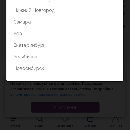
Политика конфиденциальности
/
СОГЛАСИЕ на
обработку персональных данных
/
Соглашение об
Нижний Новгород
использовании cookie-файлов
Самара
© Планета книги, 1998-2026
Уфа
Екатеринбург
Челябинск
Новосибирск
На сайте используются файлы cookies. Продолжая
использовать сайт, вы соглашаетесь с этим. Подробнее –
в
политике использования файлов cookie
.
Я согласен
Каталог
Поиск
Избранное
Корзина
Кабинет