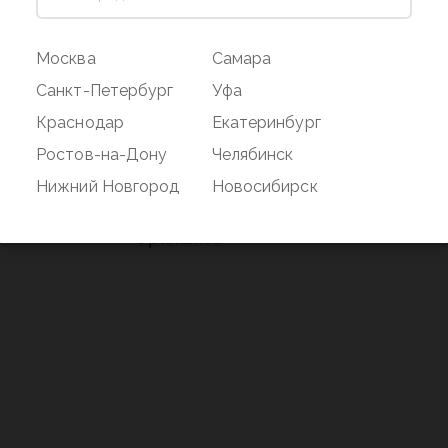
ог
Магазин
Покупате
Москва
Самара
Наши магазины
Оплата и дос
Санкт-Петербург
Уфа
О бренде
Акции
Краснодар
Екатеринбург
Вакансии
Дисконтная 
Ростов-на-Дону
Челябинск
нд
Новости
Возврат
Нижний Новгород
Новосибирск
Контакты
Франшиза