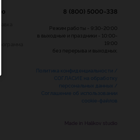
лю
8 (800) 5000-338
тавка
Режим работы - 9:30-20:00
в выходные и праздники - 10:00-
19:00
программа
без перерыва и выходных.
Политика конфиденциальности
/
СОГЛАСИЕ на обработку
персональных данных
/
Соглашение об использовании
cookie-файлов
Made in Halikov studio