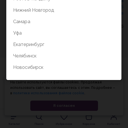
Политика конфиденциальности
/
СОГЛАСИЕ на
обработку персональных данных
/
Соглашение об
Нижний Новгород
использовании cookie-файлов
Самара
© Планета книги, 1998-2026
Уфа
Екатеринбург
Челябинск
Новосибирск
На сайте используются файлы cookies. Продолжая
использовать сайт, вы соглашаетесь с этим. Подробнее –
в
политике использования файлов cookie
.
Я согласен
Каталог
Поиск
Избранное
Корзина
Кабинет