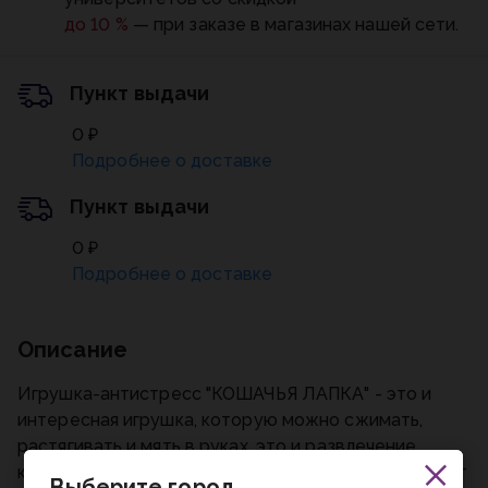
до 10 %
— при заказе в магазинах нашей сети.
Пункт выдачи
0 ₽
Подробнее о доставке
Пункт выдачи
0 ₽
Подробнее о доставке
Описание
Игрушка-антистресс "КОШАЧЬЯ ЛАПКА" - это и
интересная игрушка, которую можно сжимать,
растягивать и мять в руках, это и развлечение,
которое затягивает и успокаивает. Лапка подходит
Выберите город