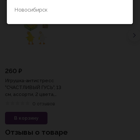
Новосибирск
260 ₽
Игрушка-антистресс
"СЧАСТЛИВЫЙ ГУСЬ", 13
см, ассорти, 2 цвета,
JOLLY JOT (ДЖОЛЛИ
0 отзывов
ДЖОТ), 665804
В корзину
Отзывы о товаре