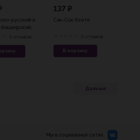
₽
137 ₽
ско-русский и
Сак-Сок бэете
-башкирский
ь.Башкирско-
0 отзывов
0 отзывов
й разговорник.
В корзину
орзину
Дальше
Мы в социальных сетях