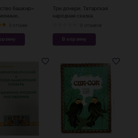
ство башкир»
Три дочери. Татарская
ионные
народная сказка.
ственные ремесла
3 отзыва
0 отзывов
орзину
В корзину