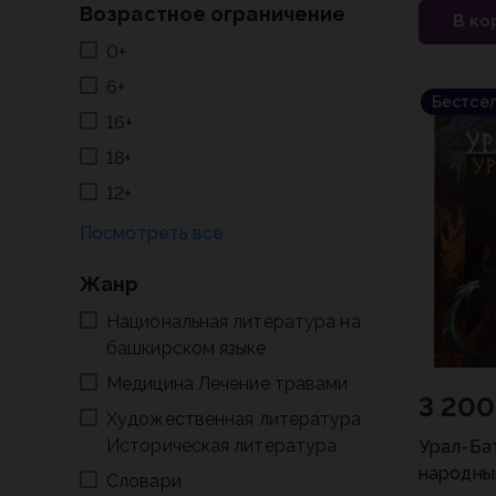
Возрастное ограничение
В ко
0+
6+
Бестсе
16+
18+
12+
Жанр
Национальная литература на
башкирском языке
Медицина Лечение травами
3 200
Художественная литература
Историческая литература
Урал-Ба
народны
Словари