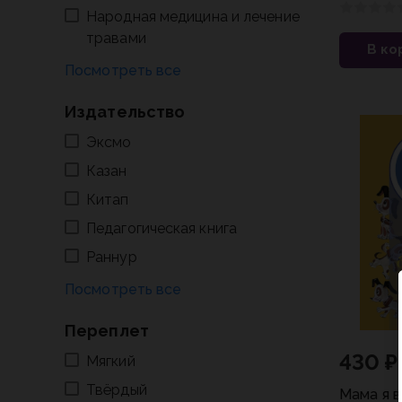
(на баш.и
Народная медицина и лечение
травами
В ко
Издательство
Эксмо
Казан
Китап
Педагогическая книга
Раннур
Переплет
430 ₽
Мягкий
Твёрдый
Мама я в