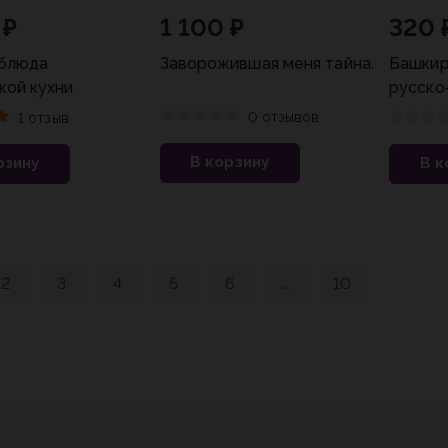
 ₽
1 100 ₽
320 
блюда
Заворожившая меня тайна.
Башкир
кой кухни
русско
словар
0 отзывов
1 отзыв
русски
В корзину
рзину
В к
2
3
4
5
6
...
10