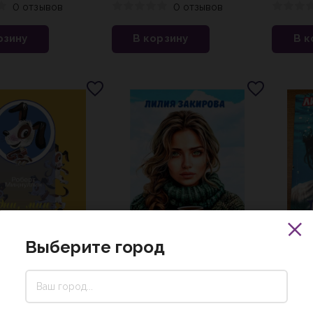
 русс. яз.)
карточк
0 отзывов
0 отзывов
рзину
В корзину
В к
Выберите город
420 ₽
495 
идел щенка.Әни,мин
Ненаписанная книга
Вторая