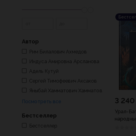
Бестсе
от
до
Автор
Рим Билалович Ахмедов
Индуса Амировна Арсланова
Адель Кутуй
Сергей Тимофеевич Аксаков
Яныбай Хамматович Хамматов
3 240
Урал-Ба
Бестселлер
народны
Бестселлер
(на русс. 