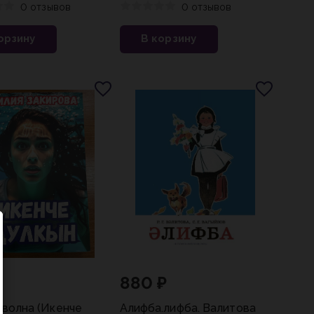
и.
0 отзывов
0 отзывов
орзину
В корзину
₽
880 ₽
 волна (Икенче
Алифба.Әлифба. Валитова