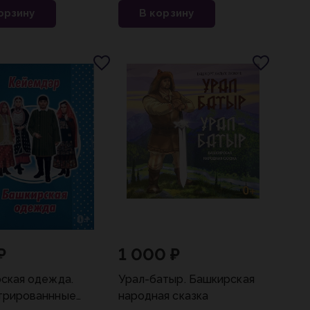
орзину
В корзину
₽
1 000 ₽
ская одежда.
Урал-батыр. Башкирская
трированнные
народная сказка