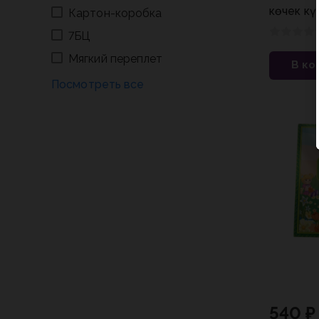
көчек к
Картон-коробка
Р.
7БЦ
Мягкий переплет
В ко
540 ₽