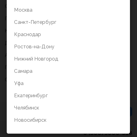
Сказки
Москва
Повести и рассказы
Санкт-Петербург
Комиксы
Краснодар
Детективы
Ростов-на-Дону
Ароматные книги
Нижний Новгород
Приключения
Самара
Сентиментальная проза
Уфа
Екатеринбург
Челябинск
Новосибирск
8 (800) 5000-338