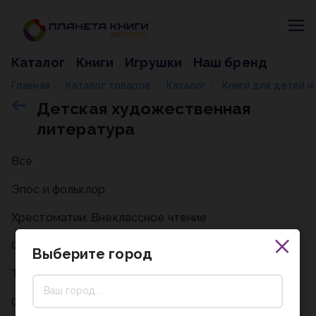
Каталог
Книги
Игрушки
Наш бренд
Главная
Каталог товаров
Каталог
Книги для детей 
/
/
/
Детская художественная
литература
Все
Эпос и фольклор
Хрестоматии. Внеклассное чтение
Фантастика. Фэнтези. Ужастики
Выберите город
Терапевтические сказки
Стихи. Басни