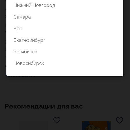
Холли Вебб
Нижний Новгород
Вес
Самара
0,30
Артикул
Уфа
978-5-04-210423-7
Екатеринбург
Возрастное ограничение
6+
Челябинск
Год
Новосибирск
2026
Рекомендации для вас