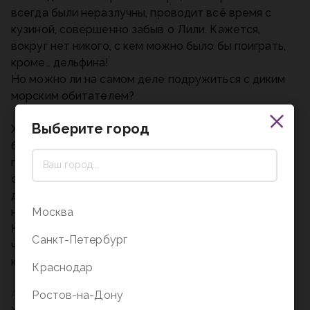
всегда были неразлучны, проводит всё время с
кузиной, совершенно забыв о Лили. Кажется,
вокруг нет никого, с кем можно было бы поиграть,
кроме… дельфина!
Но можно ли на самом деле подружиться с диким
морским обитателем?
Выберите город
Холли Вебб — очень популярная в России
британская писательница. Ее книги для детей и
подростков продаются миллионными тиражами, а
серия «Добрые истории о зверятах» и цикл
детективов для детей про Мейзи Хитчинс
Москва
неизменно входят в списки бестселлеров.
Книга издана на белой бумаге, внутри прекрасные
Санкт-Петербург
ч/б иллюстрации и крупный шрифт. Подходит тем,
кто читать уже умеет, и тем, кто только учится.
Краснодар
Ростов-на-Дону
Автор