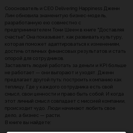
Сооснователь и CEO Delivering Happiness Дженн
Лим обновила знаменитую бизнес-модель,
разработанную ею совместно с
предпринимателем Тони Шеем в книге "Доставляя
счастье". Она показывает, как развивать культуру,
которая поможет адаптироваться к изменениям,
достичь отличных финансовых результатов и стать
опорой для сотрудников.
Заставлять людей работать за деньги и KPI больше
не работает — они выгорают и уходят. Дженн
предлагает другой путь: построить компанию как
теплицу. Где у каждого сотрудника есть свой
смысл, свои ценности и право быть собой. И когда
этот личный смысл совпадает с миссией компании,
происходит чудо. Люди начинают любить свое
дело, а бизнес — расти.
В книге вы найдете: