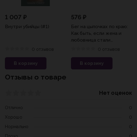
1 007 ₽
576 ₽
Внутри убийцы (#1)
Бег на цыпочках по краю:
Как быть, если жена и
любовница стали
подругами: Иронический
0 отзывов
0 отзывов
детектив
В корзину
В корзину
Отзывы о товаре
Нет оценок
Отлично
0
Хорошо
0
Нормально
0
Плохо
0