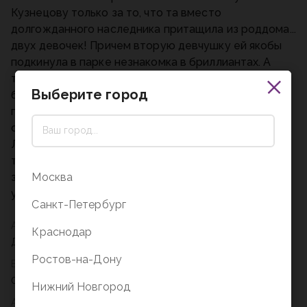
Кузнецову только за то, что та вместо
долгожданного наследника притащила из роддома...
двух девочек! Причем вторую девчушку ей якобы
подкинула в парке незнакомка в бриллиантах. А
теперь Анатолий, узнав о своей смертельной
Выберите город
болезни, обращается к Евлампии за помощью в
поиске Алены и их дочери. Коржин верит, что если
они его простят, то болезнь отступит. Казалось бы,
Лампа, ищи Кузнецову и получай гонорар! Но не
тут-то было. Команда Романовой слишком хорошо
Москва
знает свое дело: искали Алену и дочь, а раскрыли
убийства, кражи и изощренную месть…
Санкт-Петербург
Автор
Краснодар
Дарья Донцова
Ростов-на-Дону
Вес
0,27
Нижний Новгород
Артикул