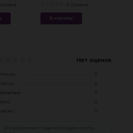
сумки
отзывов
0 отзывов
В ко
у
В корзину
Нет оценок
Отлично
0
Хорошо
0
Нормально
0
Плохо
0
Ужасно
0
Для добавления отзыва необходимо купить