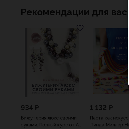
Рекомендации для вас
934 ₽
1 132 ₽
Бижутерия люкс своими
Паста как искус
руками. Полный курс от А
Линда Миллер Н