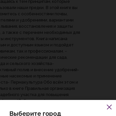
ащаясь к тем принципам, которые
ьзовали наши предки. В этой книге вы
омитесь с особенностями почвы,
телями и удобрениями, вариантами
лывания, восстановления и защиты
, а также с перечнем необходимых для
ы инструментов. Книга написана
ым и доступным языком и подойдет
овичкам, так и профессионалам. -
ические рекомендации для сада,
да и сельского хозяйства-
тивный полив и внесение удобрений-
ные насекомые и применение
ста- Пермакультура Обо всём этом и
лько в книге Правильная организация
адебного участка для повышения
йности (Ф. Бондюэль)
Выберите город