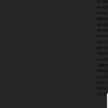
возвр
испол
ознак
вреди
возде
земли
работ
прост
как н
Практ
огоро
Эффек
Полез
компо
не то
приус
урожа