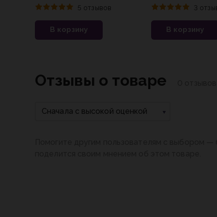
до Я для начинающих
5 отзывов
3 отзы
Калиниченко Я.С.
В корзину
В корзину
Отзывы о товаре
0 отзывов
Сначала с высокой оценкой
Помогите другим пользователям с выбором — 
поделится своим мнением об этом товаре.