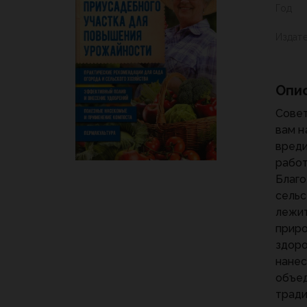
Год
Издат
Опи
Совет
вам н
вреди
работ
Благо
сельс
лежит
приро
здоро
нанес
объед
тради