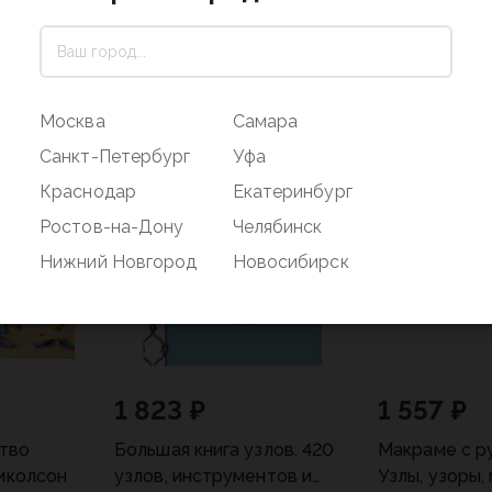
Москва
Самара
Санкт-Петербург
Уфа
Краснодар
Екатеринбург
Ростов-на-Дону
Челябинск
Нижний Новгород
Новосибирск
1 823 ₽
1 557 ₽
ство
Большая книга узлов. 420
Макраме с р
иколсон
узлов, инструментов и
Узлы, узоры,