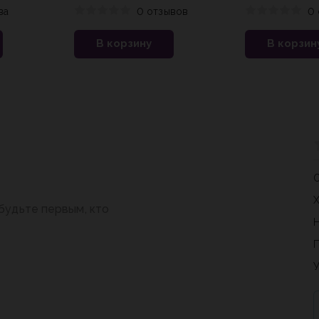
техник плетения
классы
ва
0 отзывов
0 
В корзину
В корзин
будьте первым, кто