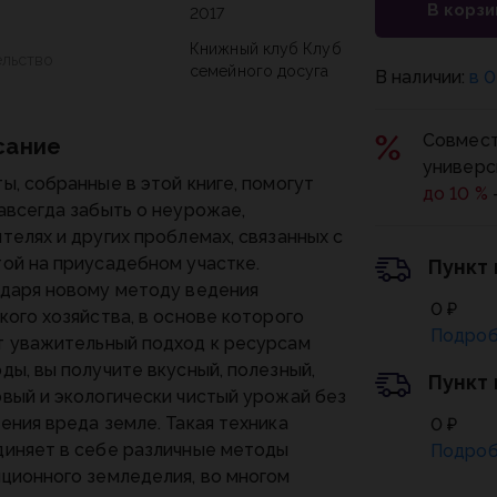
В корзи
2017
Книжный клуб Клуб
ельство
семейного досуга
В наличии:
в 0
Совмест
сание
универс
ы, собранные в этой книге, помогут
до 10 %
авсегда забыть о неурожае,
телях и других проблемах, связанных с
ой на приусадебном участке.
Пункт
даря новому методу ведения
0 ₽
кого хозяйства, в основе которого
Подроб
 уважительный подход к ресурсам
ды, вы получите вкусный, полезный,
Пункт
вый и экологически чистый урожай без
ения вреда земле. Такая техника
0 ₽
иняет в себе различные методы
Подроб
ционного земледелия, во многом