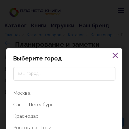
Каталог
Книги
Игрушки
Наш бренд
Главная
Каталог товаров
Каталог
Канцтовары
Планирование и заметки
/
/
/
/
Планирование и заметки
Все
Выберите город
Ежедневники
Планеры
Блокноты
Москва
Санкт-Петербург
Краснодар
Ростов-на-Дону