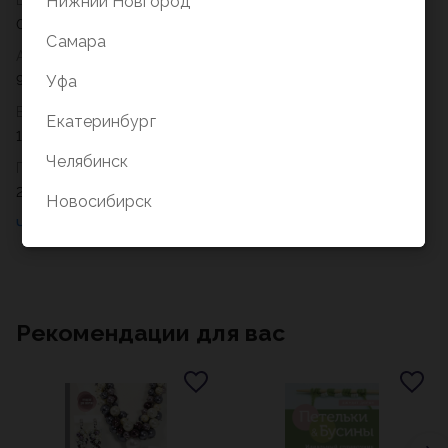
Вес
Нижний Новгород
0,496
Самара
Артикул
978-5-17-162055-4
Уфа
Возрастное ограничение
Екатеринбург
12+
Челябинск
Год
2024
Новосибирск
Рекомендации для вас