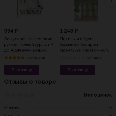
934 ₽
1 248 ₽
Бижутерия люкс своими
Петельки и бусины.
руками. Полный курс от А
Вязание с бисером.
до Я для начинающих
Идеальный справочник по
Калиниченко Я.С.
техникам вязания на
5 отзывов
0 отзывов
спицах с декоративными
материалами
В корзину
В корзину
Отзывы о товаре
Нет оценок
Отлично
0
Хорошо
0