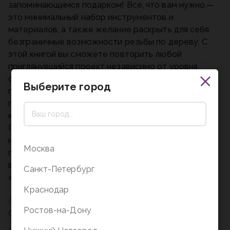
запоминающимся подарком! Все, что вам нужно,—
это минимальный набор инструментов и
материалов, а также желание раскрыть для себя
безграничные возможности резьбы по дереву. С
этой книгой вы сможете повторить любой
приглянувшийся проект независимо от уровня
опыта, и в этом вам помогут: - 15 пошаговых
Выберите город
проектов для вырезания фигурок волшебных
персонажей; - Полноразмерные шаблоны и
качественные фотографии этапов резьбы; -
Полезные обзоры необходимых инструментов и
материалов; - Руководство по финишному
Москва
покрытию и декорированию фигурок. Запаситесь
вдохновением и приступайте. Волшебные миры
Санкт-Петербург
ждут вас!...
Краснодар
Автор
Ростов-на-Дону
Сара Барраклаф