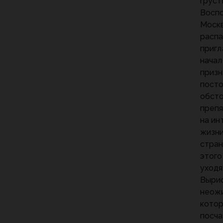
груст
Воспо
Москв
распа
пригл
начал
призн
посто
обсто
препя
на ин
жизни
стран
этого
уходя
Вырис
неожи
котор
посча