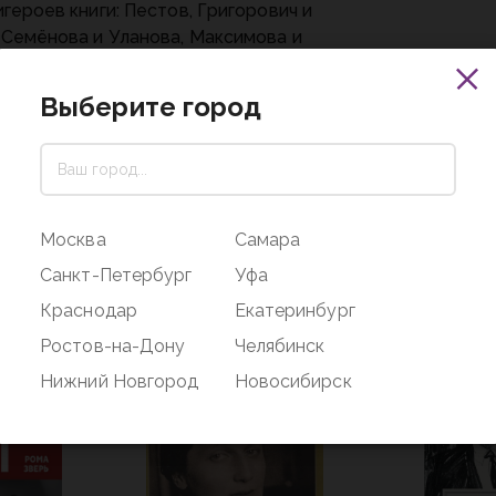
игероев книги: Пестов, Григорович и
 Семёнова и Уланова, Максимова и
ьев, принцесса Диана и Шеварднадзе,
ши и Вествуд, Барышников и
Выберите город
кова, Швыдкой, Филин и многие другие.
ить: кто есть кто — привилегия
еля.
Москва
Самара
Санкт-Петербург
Уфа
Краснодар
Екатеринбург
Ростов-на-Дону
Челябинск
Нижний Новгород
Новосибирск