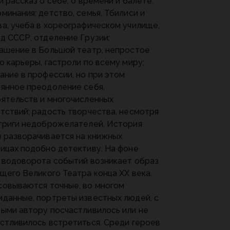
и рассказ о себе, о времени и балете.
минания: детство, семья, Тбилиси и
а, учеба в хореографическом училище,
д СССР, отделение Грузии;
ашение в Большой театр, непростое
о карьеры, гастроли по всему миру;
ание в профессии, но при этом
янное преодоление себя,
ятельств и многочисленных
тствий; радость творчества, несмотря
триги недоброжелателей. История
 разворачивается на книжных
ицах подобно детективу. На фоне
 водоворота событий возникает образ
щего Великого Театра конца ХХ века.
овываются точные, во многом
данные, портреты известных людей, с
ыми автору посчастливилось или не
стливилось встретиться. Среди героев