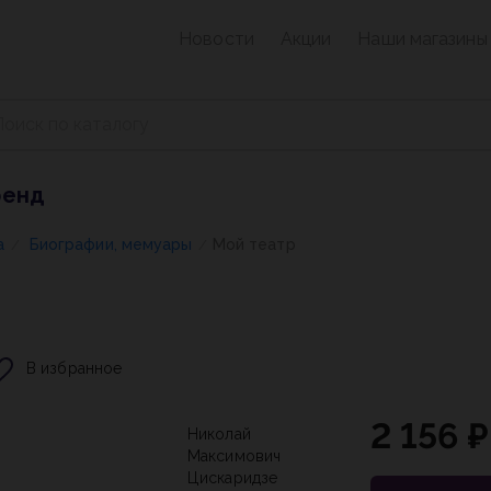
Новости
Акции
Наши магазины
ренд
а
Биографии, мемуары
Мой театр
/
/
В избранное
2 156 ₽
Николай
Максимович
Цискаридзе