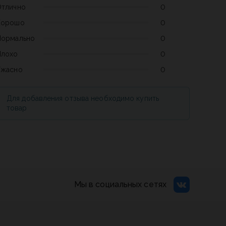
Отлично
0
Хорошо
0
Нормально
0
Плохо
0
Ужасно
0
Для добавления отзыва необходимо купить
товар
Мы в социальных сетях