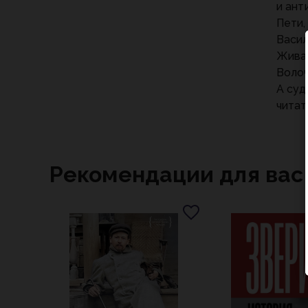
и ант
Пети,
Васил
Живан
Волоч
А суд
читат
Рекомендации для вас