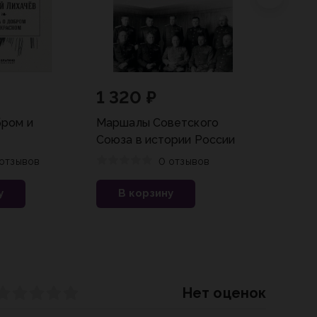
1 320 ₽
528 ₽
бром и
Маршалы Советского
Гоголь В
Союза в истории России
отзывов
0 отзывов
В ко
у
В корзину
Нет оценок