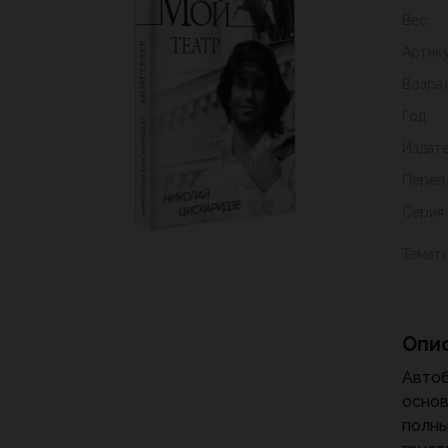
Вес
Артик
Возра
Год
Издат
Переп
Серия
Темат
Опи
Автоб
основ
полны