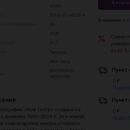
В корзи
6,060
ул
978-5-17-146132-4
В наличии:
в 0
стное ограничение
16+
2025
Совмест
ельство
АСТ
универс
до 10 %
лет
Твёрдый
Мой театр
Пункт
БИОГРАФИИ,
ика
МЕМУАРЫ
0 ₽
Подроб
сание
Пункт
иография «Мой театр» создана на
0 ₽
е дневника 1985–2003 гг. Это живой,
Подроб
й тонкой иронии, юмора, а порой и