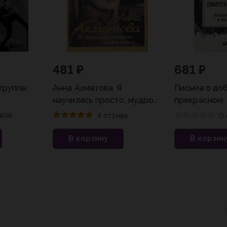
481 ₽
681 ₽
группы
Анна Ахматова. Я
Письма о до
научилась просто, мудро
прекрасном
жить...
вов
4 отзыва
0 
В корзину
В корзин