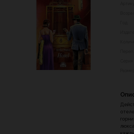
Артик
Возра
Год
Издат
Колич
Переп
Серия
Разме
Опи
Дейст
отеле
горни
люкса
кажды