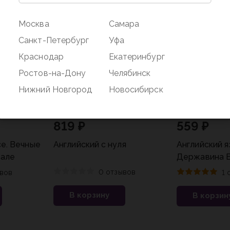
Москва
Самара
Санкт-Петербург
Уфа
Краснодар
Екатеринбург
Ростов-на-Дону
Челябинск
Нижний Новгород
Новосибирск
819 ₽
559 ₽
ce. Вечные
Английский с нуля
Английский я
нале
Державина В
0 отзывов
вов
1 
В корзину
В корзин