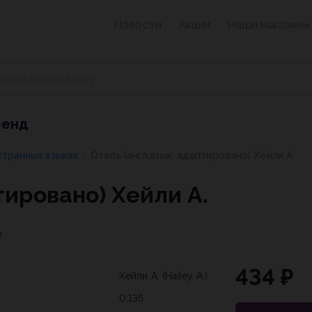
Новости
Акции
Наши магазины
ренд
странных языках
Отель (англ.язык, адаптировано) Хейли А.
/
тировано) Хейли А.
е
434 ₽
Хейли А. (Hailey A.)
0,135