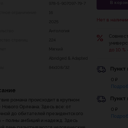
В корзи
ул
978-5-907097-79-7
стное ограничение
16
Нет в наличи
2025
ельство
Антология
Совмест
ество страниц
224
универс
лет
Мягкий
до 10 %
Abridged & Adapted
ры
84x108/32
Пункт
0 ₽
Подроб
сание
Пункт
вие романа происходит в крупном
 Нового Орлеана. Здесь все: от
0 ₽
чной до обитателей президентского
Подроб
 – полны амбиций и надежд. Здесь
й день разыгрываются человеческие