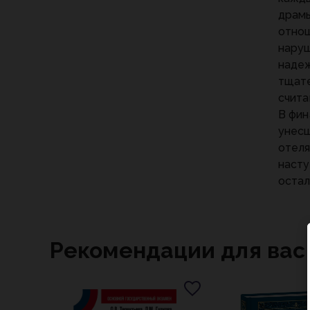
драмы
отнош
наруш
надеж
тщате
счита
В фин
унесш
отеля
насту
остал
Рекомендации для вас