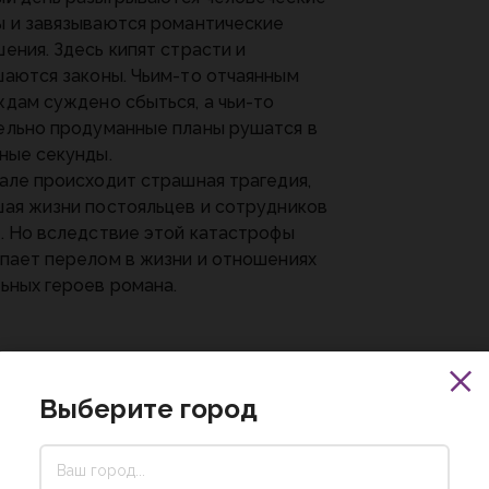
 и завязываются романтические
ения. Здесь кипят страсти и
аются законы. Чьим-то отчаянным
дам суждено сбыться, а чьи-то
льно продуманные планы рушатся в
ные секунды.
але происходит страшная трагедия,
ая жизни постояльцев и сотрудников
. Но вследствие этой катастрофы
пает перелом в жизни и отношениях
ьных героев романа.
Выберите город