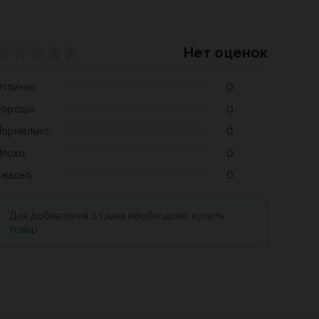
Нет оценок
Отлично
0
Хорошо
0
Нормально
0
Плохо
0
Ужасно
0
Для добавления отзыва необходимо купить
товар