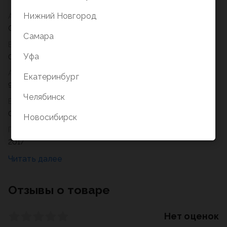
Нижний Новгород
Автор
Сергей Вильянович Кузьмин
Самара
Вес
Уфа
0,022
Артикул
Екатеринбург
978-985-17-1346-8
Челябинск
Возрастное ограничение
0+
Новосибирск
Год
2017
Отзывы о товаре
Нет оценок