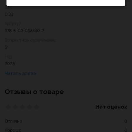
Вес
0,33
Артикул
978-5-09-098449-2
Возрастное ограничение
5+
Год
2023
Отзывы о товаре
Нет оценок
Отлично
0
Хорошо
0